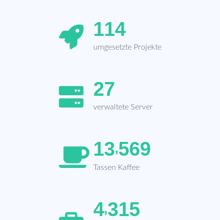
1
1
4
umgesetzte Projekte
2
7
verwaltete Server
1
3
5
6
9
,
Tassen Kaffee
4
3
1
5
,