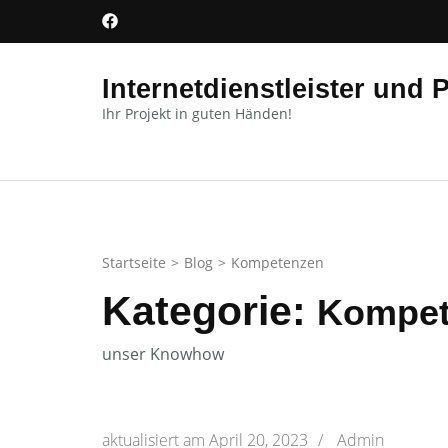
Zum
Inhalt
springen
Internetdienstleister und 
(Enter
Ihr Projekt in guten Händen!
drücken)
Startseite
>
Blog
>
Kompetenzen
Kategorie:
Kompet
unser Knowhow
aktualisiert am
April 20, 2023
/
Admin